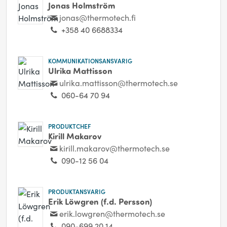
Jonas Holmström
jonas@thermotech.fi
+358 40 6688334
KOMMUNIKATIONSANSVARIG
Ulrika Mattisson
ulrika.mattisson@thermotech.se
060-64 70 94
PRODUKTCHEF
Kirill Makarov
kirill.makarov@thermotech.se
090-12 56 04
PRODUKTANSVARIG
Erik Löwgren (f.d. Persson)
erik.lowgren@thermotech.se
090-699 20 14