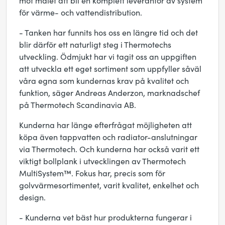
mot målet att bli en komplett leverantör av system
för värme- och vattendistribution.
- Tanken har funnits hos oss en längre tid och det
blir därför ett naturligt steg i Thermotechs
utveckling. Ödmjukt har vi tagit oss an uppgiften
att utveckla ett eget sortiment som uppfyller såväl
våra egna som kundernas krav på kvalitet och
funktion, säger Andreas Anderzon, marknadschef
på Thermotech Scandinavia AB.
Kunderna har länge efterfrågat möjligheten att
köpa även tappvatten och radiator-anslutningar
via Thermotech. Och kunderna har också varit ett
viktigt bollplank i utvecklingen av Thermotech
MultiSystem™. Fokus har, precis som för
golvvärmesortimentet, varit kvalitet, enkelhet och
design.
- Kunderna vet bäst hur produkterna fungerar i