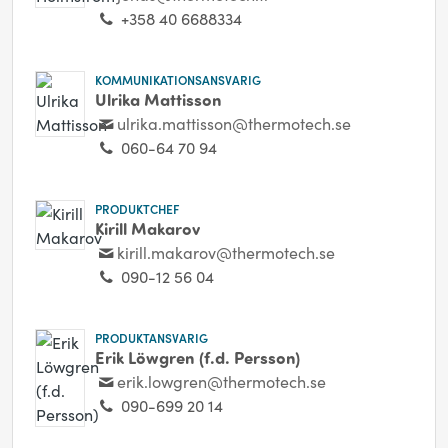
+358 40 6688334
KOMMUNIKATIONSANSVARIG
Ulrika Mattisson
ulrika.mattisson@thermotech.se
060-64 70 94
PRODUKTCHEF
Kirill Makarov
kirill.makarov@thermotech.se
090-12 56 04
PRODUKTANSVARIG
Erik Löwgren (f.d. Persson)
erik.lowgren@thermotech.se
090-699 20 14