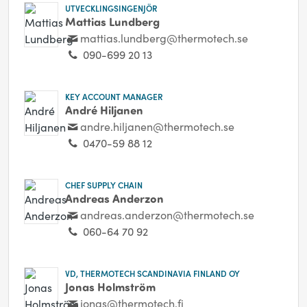
UTVECKLINGSINGENJÖR
Mattias Lundberg
mattias.lundberg@thermotech.se
090-699 20 13
KEY ACCOUNT MANAGER
André Hiljanen
andre.hiljanen@thermotech.se
0470-59 88 12
CHEF SUPPLY CHAIN
Andreas Anderzon
andreas.anderzon@thermotech.se
060-64 70 92
VD, THERMOTECH SCANDINAVIA FINLAND OY
Jonas Holmström
jonas@thermotech.fi