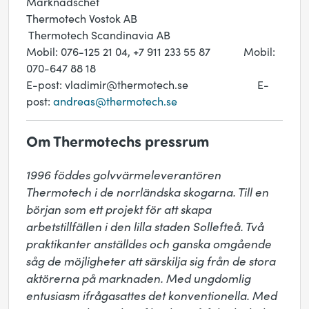
Marknadschef
Thermotech Vostok AB
Thermotech Scandinavia AB
Mobil: 076-125 21 04, +7 911 233 55 87 Mobil:
070-647 88 18
E-post: vladimir@thermotech.se E-
post:
andreas@thermotech.se
Om Thermotechs pressrum
1996 föddes golvvärmeleverantören 
Thermotech i de norrländska skogarna. Till en 
början som ett projekt för att skapa 
arbetstillfällen i den lilla staden Sollefteå. Två 
praktikanter anställdes och ganska omgående 
såg de möjligheter att särskilja sig från de stora 
aktörerna på marknaden. Med ungdomlig 
entusiasm ifrågasattes det konventionella. Med 