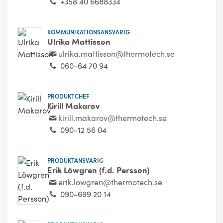
+358 40 6688334
KOMMUNIKATIONSANSVARIG
Ulrika Mattisson
ulrika.mattisson@thermotech.se
060-64 70 94
PRODUKTCHEF
Kirill Makarov
kirill.makarov@thermotech.se
090-12 56 04
PRODUKTANSVARIG
Erik Löwgren (f.d. Persson)
erik.lowgren@thermotech.se
090-699 20 14