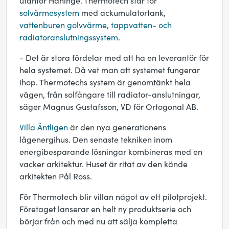
utanför Haninge. Thermotech står för
solvärmesystem
med ackumulatortank,
vattenburen golvvärme
,
tappvatten- och
radiatoranslutningssystem
.
- Det är stora fördelar med att ha en leverantör för
hela systemet. Då vet man att systemet fungerar
ihop. Thermotechs system är genomtänkt hela
vägen, från solfångare till radiator-anslutningar,
säger Magnus Gustafsson, VD för Ortogonal AB.
Villa Äntligen
är den nya generationens
lågenergihus. Den senaste tekniken inom
energibesparande lösningar kombineras med en
vacker arkitektur. Huset är ritat av den kände
arkitekten Pål Ross.
För Thermotech blir villan något av ett pilotprojekt.
Företaget lanserar en helt ny produktserie och
börjar från och med nu att sälja kompletta