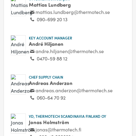
Mattias Lundberg
mattias.lundberg@thermotech.se
090-699 20 13
KEY ACCOUNT MANAGER
André Hiljanen
andre.hiljanen@thermotech.se
0470-59 88 12
CHEF SUPPLY CHAIN
Andreas Anderzon
andreas.anderzon@thermotech.se
060-64 70 92
VD, THERMOTECH SCANDINAVIA FINLAND OY
Jonas Holmström
jonas@thermotech.fi