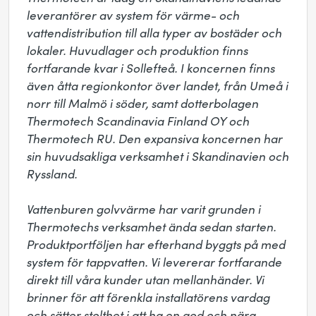
leverantörer av system för värme- och 
vattendistribution till alla typer av bostäder och 
lokaler. Huvudlager och produktion finns 
fortfarande kvar i Sollefteå. I koncernen finns 
även åtta regionkontor över landet, från Umeå i 
norr till Malmö i söder, samt dotterbolagen 
Thermotech Scandinavia Finland OY och 
Thermotech RU. Den expansiva koncernen har 
sin huvudsakliga verksamhet i Skandinavien och 
Ryssland.

Vattenburen golvvärme har varit grunden i 
Thermotechs verksamhet ända sedan starten. 
Produktportföljen har efterhand byggts på med 
system för tappvatten. Vi levererar fortfarande 
direkt till våra kunder utan mellanhänder. Vi 
brinner för att förenkla installatörens vardag 
och sätter stolthet i att ha en god och nära 