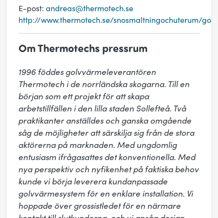
E-post:
andreas@thermotech.se
http://www.thermotech.se/snosmaltningochuterum/gol
Om Thermotechs pressrum
1996 föddes golvvärmeleverantören 
Thermotech i de norrländska skogarna. Till en 
början som ett projekt för att skapa 
arbetstillfällen i den lilla staden Sollefteå. Två 
praktikanter anställdes och ganska omgående 
såg de möjligheter att särskilja sig från de stora 
aktörerna på marknaden. Med ungdomlig 
entusiasm ifrågasattes det konventionella. Med 
nya perspektiv och nyfikenhet på faktiska behov 
kunde vi börja leverera kundanpassade 
golvvärmesystem för en enklare installation. Vi 
hoppade över grossistledet för en närmare 
kontakt till slutkunderna, och vi ansåg design 