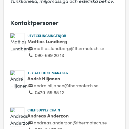
funktionella, miljömässiga och estetiska behov.
Kontaktpersoner
UTVECKLINGSINGENJÖR
Mattias Lundberg
mattias.lundberg@thermotech.se
090-699 20 13
KEY ACCOUNT MANAGER
André Hiljanen
andre.hiljanen@thermotech.se
0470-59 88 12
CHEF SUPPLY CHAIN
Andreas Anderzon
andreas.anderzon@thermotech.se