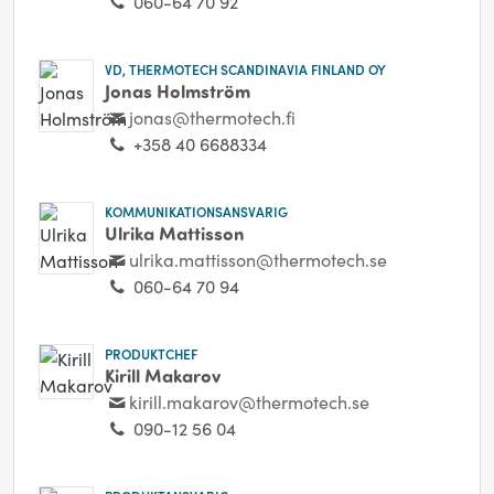
060-64 70 92
VD, THERMOTECH SCANDINAVIA FINLAND OY
Jonas Holmström
jonas@thermotech.fi
+358 40 6688334
KOMMUNIKATIONSANSVARIG
Ulrika Mattisson
ulrika.mattisson@thermotech.se
060-64 70 94
PRODUKTCHEF
Kirill Makarov
kirill.makarov@thermotech.se
090-12 56 04