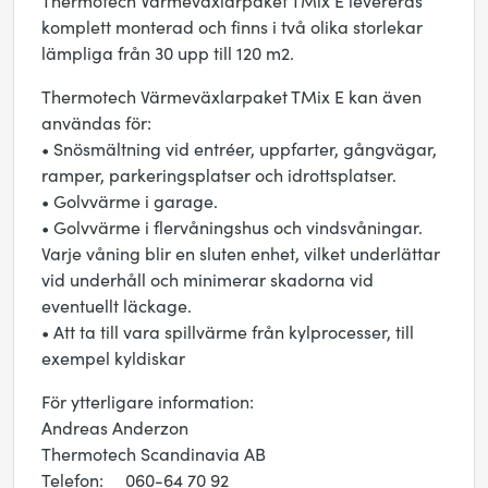
Thermotech Värmeväxlarpaket TMix E levereras
komplett monterad och finns i två olika storlekar
lämpliga från 30 upp till 120 m2.
Thermotech Värmeväxlarpaket TMix E kan även
användas för:
• Snösmältning vid entréer, uppfarter, gångvägar,
ramper, parkeringsplatser och idrottsplatser.
• Golvvärme i garage.
• Golvvärme i flervåningshus och vindsvåningar.
Varje våning blir en sluten enhet, vilket underlättar
vid underhåll och minimerar skadorna vid
eventuellt läckage.
• Att ta till vara spillvärme från kylprocesser, till
exempel kyldiskar
För ytterligare information:
Andreas Anderzon
Thermotech Scandinavia AB
Telefon: 060-64 70 92