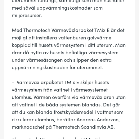
uterummet förlängs, samtidigt som man hushåller
med såväl uppvärmningskostnader som
miljöresurser.
Med Thermotech Värmeväxlarpaket TMix E är det
möjligt att installera vattenburen golvvärme
kopplad till husets värmesystem i ditt uterum. Man
drar då nytta av husets befintliga värmesystem
under värmesäsongen och slipper den extra
uppvärmningskostnaden för uterummet.
- Värmeväxlarpaketet TMix E skiljer husets
värmesystem från vattnet i värmesystemet
utomhus. Värmen överförs via värmeväxlaren utan
att vattnet i de båda systemen blandas. Det gör
att du kan blanda frostskyddsmedel i vattnet som
cirkulerar utomhus, berättar Andreas Anderzon,
marknadschef på Thermotech Scandinvia AB.