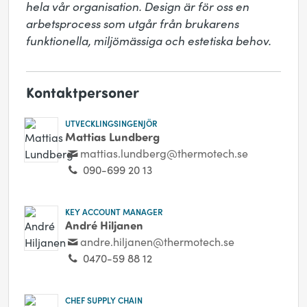
hela vår organisation. Design är för oss en 
arbetsprocess som utgår från brukarens 
funktionella, miljömässiga och estetiska behov.
Kontaktpersoner
UTVECKLINGSINGENJÖR
Mattias Lundberg
mattias.lundberg@thermotech.se
090-699 20 13
KEY ACCOUNT MANAGER
André Hiljanen
andre.hiljanen@thermotech.se
0470-59 88 12
CHEF SUPPLY CHAIN