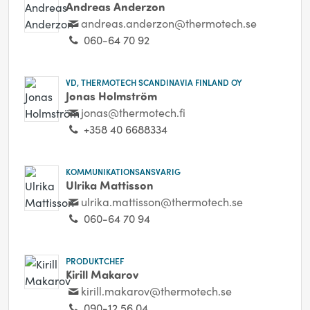
Andreas Anderzon
andreas.anderzon@thermotech.se
060-64 70 92
VD, THERMOTECH SCANDINAVIA FINLAND OY
Jonas Holmström
jonas@thermotech.fi
+358 40 6688334
KOMMUNIKATIONSANSVARIG
Ulrika Mattisson
ulrika.mattisson@thermotech.se
060-64 70 94
PRODUKTCHEF
Kirill Makarov
kirill.makarov@thermotech.se
090-12 56 04