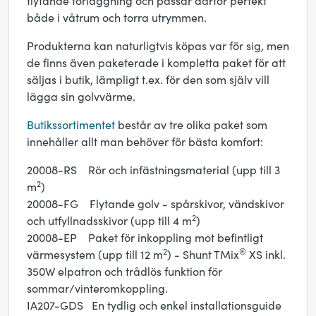
flytande förläggning och passar därför perfekt
både i våtrum och torra utrymmen.
Produkterna kan naturligtvis köpas var för sig, men
de finns även paketerade i kompletta paket för att
säljas i butik, lämpligt t.ex. för den som själv vill
lägga sin golvvärme.
Butikssortimentet
består av tre olika paket som
innehåller allt man behöver för bästa komfort:
20008-RS Rör och infästningsmaterial (upp till 3
2
m
)
20008-FG Flytande golv - spårskivor, vändskivor
2
och utfyllnadsskivor (upp till 4 m
)
20008-EP Paket för inkoppling mot befintligt
2
®
värmesystem (upp till 12 m
) - Shunt TMix
XS inkl.
350W elpatron och trådlös funktion för
sommar/vinteromkoppling.
IA207-GDS En tydlig och enkel installationsguide