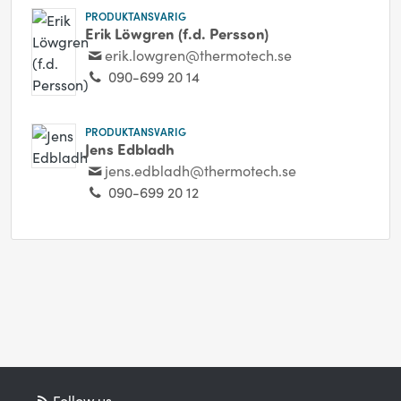
PRODUKTANSVARIG
Erik Löwgren (f.d. Persson)
erik.lowgren@thermotech.se
090-699 20 14
PRODUKTANSVARIG
Jens Edbladh
jens.edbladh@thermotech.se
090-699 20 12
Follow us