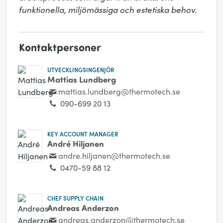
funktionella, miljömässiga och estetiska behov.
Kontaktpersoner
UTVECKLINGSINGENJÖR
Mattias Lundberg
mattias.lundberg@thermotech.se
090-699 20 13
KEY ACCOUNT MANAGER
André Hiljanen
andre.hiljanen@thermotech.se
0470-59 88 12
CHEF SUPPLY CHAIN
Andreas Anderzon
andreas.anderzon@thermotech.se