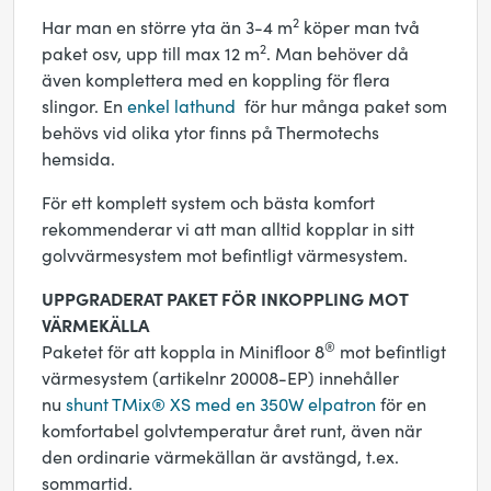
2
Har man en större yta än 3-4 m
köper man två
2
paket osv, upp till max 12 m
. Man behöver då
även komplettera med en koppling för flera
slingor. En
enkel lathund
för hur många paket som
behövs vid olika ytor finns på Thermotechs
hemsida.
För ett komplett system och bästa komfort
rekommenderar vi att man alltid kopplar in sitt
golvvärmesystem mot befintligt värmesystem.
UPPGRADERAT PAKET FÖR INKOPPLING MOT
VÄRMEKÄLLA
®
Paketet för att koppla in Minifloor 8
mot befintligt
värmesystem (artikelnr 20008-EP) innehåller
nu
shunt TMix® XS med en 350W elpatron
för en
komfortabel golvtemperatur året runt, även när
den ordinarie värmekällan är avstängd, t.ex.
sommartid.