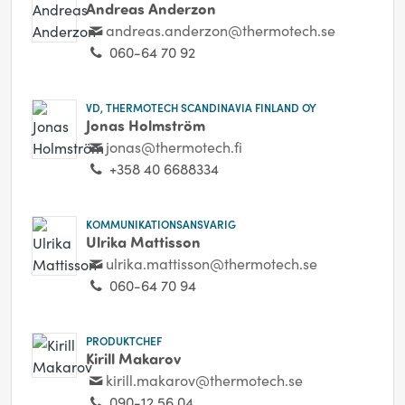
Andreas Anderzon
andreas.anderzon@thermotech.se
060-64 70 92
VD, THERMOTECH SCANDINAVIA FINLAND OY
Jonas Holmström
jonas@thermotech.fi
+358 40 6688334
KOMMUNIKATIONSANSVARIG
Ulrika Mattisson
ulrika.mattisson@thermotech.se
060-64 70 94
PRODUKTCHEF
Kirill Makarov
kirill.makarov@thermotech.se
090-12 56 04