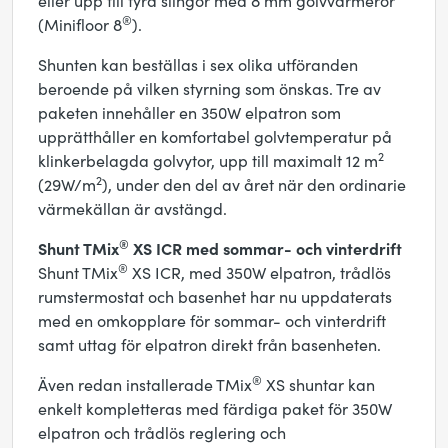
eller upp till fyra slingor med 8 mm golvvärmerör
®
(Minifloor 8
).
Shunten kan beställas i sex olika utföranden
beroende på vilken styrning som önskas. Tre av
paketen innehåller en 350W elpatron som
upprätthåller en komfortabel golvtemperatur på
2
klinkerbelagda golvytor, upp till maximalt 12 m
2
(29W/m
), under den del av året när den ordinarie
värmekällan är avstängd.
®
Shunt TMix
XS ICR med sommar- och vinterdrift
®
Shunt TMix
XS ICR, med 350W elpatron, trådlös
rumstermostat och basenhet har nu uppdaterats
med en omkopplare för sommar- och vinterdrift
samt uttag för elpatron direkt från basenheten.
®
Även redan installerade TMix
XS shuntar kan
enkelt kompletteras med färdiga paket för 350W
elpatron och trådlös reglering och