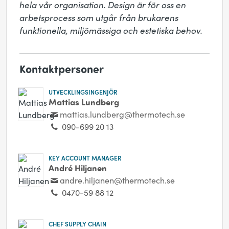
hela vår organisation. Design är för oss en 
arbetsprocess som utgår från brukarens 
funktionella, miljömässiga och estetiska behov.
Kontaktpersoner
UTVECKLINGSINGENJÖR
Mattias Lundberg
mattias.lundberg@thermotech.se
090-699 20 13
KEY ACCOUNT MANAGER
André Hiljanen
andre.hiljanen@thermotech.se
0470-59 88 12
CHEF SUPPLY CHAIN